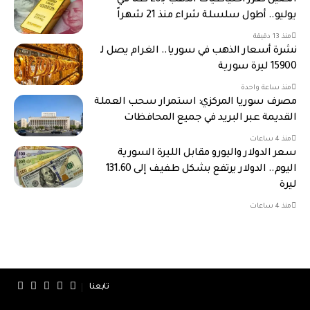
الصين تعزز احتياطيات الذهب بـ20 طناً في
يوليو.. أطول سلسلة شراء منذ 21 شهراً
منذ 13 دقيقة
نشرة أسعار الذهب في سوريا.. الغرام يصل لـ
15900 ليرة سورية
منذ ساعة واحدة
مصرف سوريا المركزي: استمرار سحب العملة
القديمة عبر البريد في جميع المحافظات
منذ 4 ساعات
سعر الدولار واليورو مقابل الليرة السورية
اليوم.. الدولار يرتفع بشكل طفيف إلى 131.60
ليرة
منذ 4 ساعات
تابعنا