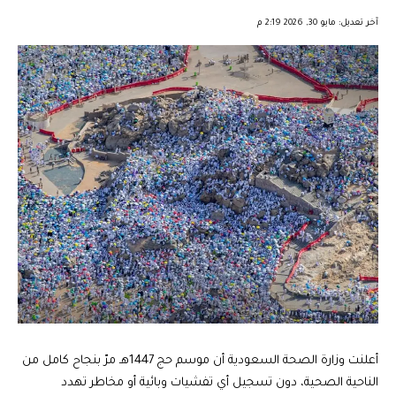
︎︎ ︎︎ ︎︎︎︎ ︎︎ ︎︎ ︎︎ ︎︎ ︎︎ ︎︎ ︎︎ ︎︎
آخر تعديل: مايو 30, 2026 2:19 م
أعلنت وزارة الصحة السعودية أن موسم حج 1447هـ مرّ بنجاح كامل من
الناحية الصحية، دون تسجيل أي تفشيات وبائية أو مخاطر تهدد