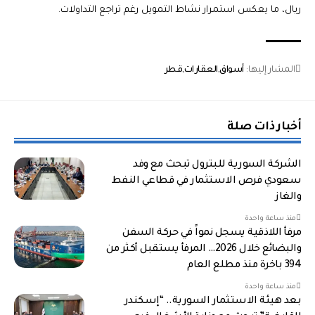
ريال، ما يعكس استمرار نشاط التمويل رغم تراجع التداولات.
المشار إليها:
أسواق
العقارات
قطر
أخبار ذات صلة
الشركة السورية للبترول تبحث مع وفد
سعودي فرص الاستثمار في قطاعي النفط
والغاز
منذ ساعة واحدة
مرفأ اللاذقية يسجل نمواً في حركة السفن
والبضائع خلال 2026… المرفأ يستقبل أكثر من
394 باخرة منذ مطلع العام
منذ ساعة واحدة
بعد هيئة الاستثمار السورية.. “إسكندر