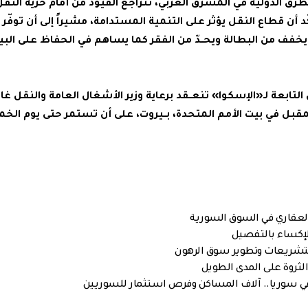
طرق الدولية في المشرق العربي، تتراجع القيود من أمام حرية النقل
د أن قطاع النقل يؤثر على التنمية المستدامة، مشيراً إلى أن توفّر ا
يخفف من البطالة ويحــدّ من الفقر كما يساهم في الحفاظ على الب
 التابعة لـ«الإسكوا» تنعــقد برعاية وزير الأشغال العامة والنقل غا
العقاري في السوق السورية
لتشريعات وتطوير سوق الرهون