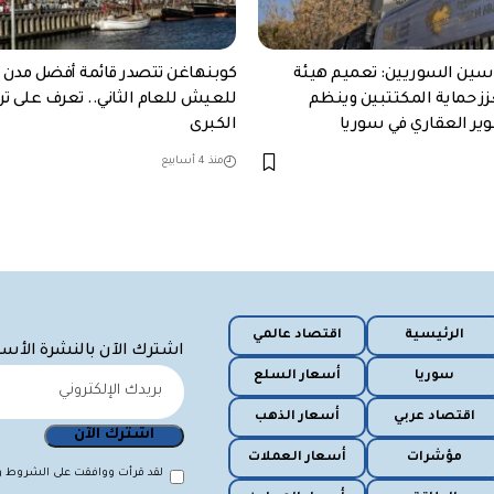
سين السوريين: تعميم هيئة
كوبنهاغن تتصدر قائمة أفضل مدن ا
زز حماية المكتتبين وينظم
للعيش للعام الثاني.. تعرف على تر
ير العقاري في سوريا
الكبرى
منذ 4 أسابيع
الرئيسية
اقتصاد عالمي
اشترك الآن بالنشرة الأس
سوريا
أسعار السلع
اقتصاد عربي
أسعار الذهب
مؤشرات
أسعار العملات
لقد قرأت ووافقت على الشروط وا