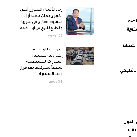
رجل الأعمال السوري أنس
الكزبري يعلن تنفيذ أول
اصة
مشروع عقاري في سوريا
والطرح للبيع في آيار القادم
وية.
135 views
ن شبكة
سوريا تطلق منصة
إلكترونية لتسجيل
السيارات المستعملة
تمهيداً لجمركتها بعد قرار
لإقليمي
وقف الاستيراد
94 views
 الدول
ة لا