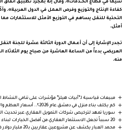
سيّما في قطاع الخــدمات». وقال إنه بمجرّد تطبيق اتفاق ال
كفاءة الإنتاج والتوزيع وفرص العمل في الدول العربية». وأكّ
التحتية للنقل يساهم في التوزيع الأمثل للاستثمارات مما 
أمثل.
تجدر الإشارة إلى أن أعـمال الدورة الثالثة عشرة للجنة النقل
منه.
مبيعات قياسية لـ”أبيات هيلز” مؤشرات على تنامي النشاط 
كم يكلف بناء منزل في دمشق عام 2026؟.. أسعار العظم والإكساء بالتفصيل
سوريا تمهد لترخيص شركات التمويل العقاري عبر تحديث ا
20 سبباً تجعل الاستثمار العقاري من أفضل الخيارات لبناء الثروة على المدى الطويل
محمد العبار يكشف عن مشروعين عقاريين بـ20 مليار دولار في سوريا.. آلاف المساكن وفرص استثمار للسوريين