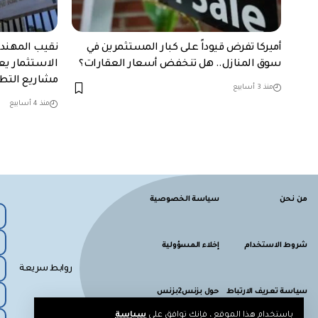
أميركا تفرض قيوداً على كبار المستثمرين في
نقيب المهند
سوق المنازل.. هل تنخفض أسعار العقارات؟
الاستثمار يع
مشاريع التطو
منذ 3 أسابيع
منذ 4 أسابيع
من نحن
سياسة الخصوصية
شروط الاستخدام
إخلاء المسؤولية
روابط سريعة
سياسة تعريف الارتباط
حول بزنس2بزنس
باستخدام هذا الموقع ، فإنك توافق على
سياسة