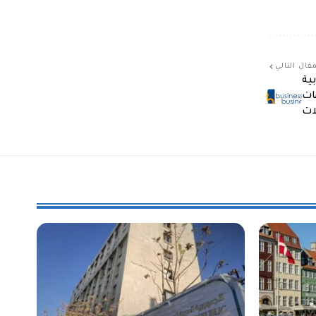
قال التالي
ة العربية
مات
ات