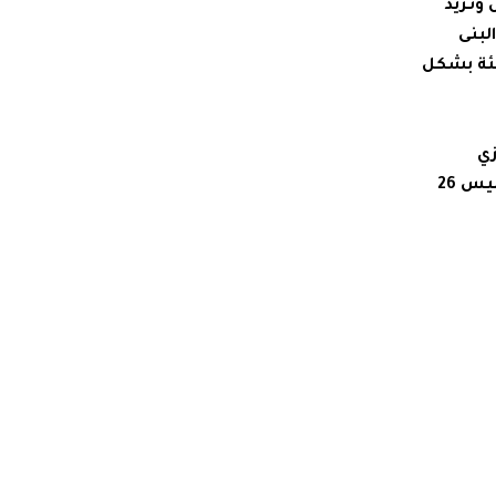
 وتزيد
لبنى
يئة بشكل
زي
العريضي بدءاً من الساعة العاشرة من صباح يوم الثلاثاء المقبل في بيت الأمم المتحدة، بــيروت، على أن تستمر حتى يوم الخميس 26