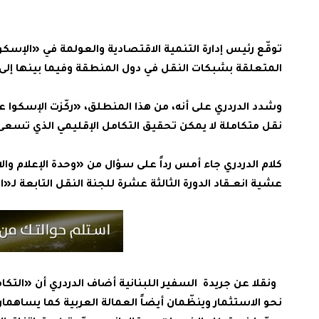
توقّع رئيس إدارة التنمية الاقتصادية والعولمة في «الإسك
المتعلقة بشبكات النقل في دول المنطقة وفيما بينها إلى 
وشدد الدردري على أنه، من هذا المنطلق، «ركّزت الإسكوا على
نقل متكاملة لا يمكن تحقيق التكامل الإقليمي الذي تسعى 
كلام الدردري جاء أمس رداً على سؤال من «وحدة الإعلام و
عشية انعــقاد الدورة الثالثة عشرة للجنة النقل التابعة لـ«
ونقلا عن جريدة السفير اللبنانية أضاف الدردري أن «التكام
نحو الاستثمار وينظّمان أيضاً العمالة العربية كما يساهما