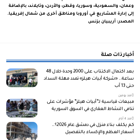
وعمان، والسعودية، وسوريا، وقطر، والأردن، وتايلاند، بالإضافة
إلى إدارة المشاريع في أوروبا ومناطق أخرى من شمال إفريقيا.
المصدر: أريبيان بزنس
أخبار ذات صلة
بعد اكتمال الاكتتاب على 2000 وحدة خلال 48
ساعة.. «شركة أبيات هيلز» تمدد مهلة السداد
حتى 13 آب
منذ يومين
مبيعات قياسية لـ”أبيات هيلز” مؤشرات على
تنامي النشاط العقاري في السوق السورية
منذ 4 أيام
كم يكلف بناء منزل في دمشق عام 2026؟..
أسعار العظم والإكساء بالتفصيل