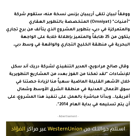
ووفقاً لبيان تلقى أريبيان بزنس نسخة منه، ستقوم شركة
"أمنيات" (Omniyat) المتخصصة بالتطوير العقاري
والمتمركزة في دبي، بتطوير المشروع الذي يتألف من برج تجاري
يتكون من 25 طابقاً والمتميز بإطلالة خلابة على الواجهة
البحرية في منطقة الخليج التجاري والواقعة في وسط دبي.
وقال صالح مرادويج، المدير التنفيذي لشركة دريك آند سكل
للإنشاءات "لقد تمكنا من الفوز بعدد من المشاريع التطويرية
خلال الأشهر القليلة الماضية سعياً منا لزيادة حصتنا في
سوق الأعمال المدنية في منطقة الشرق الأوسط وشمال
أفريقيا… وبدأنا مباشرة بالعمل على تنفيذ هذا المشروع، على
أن يتم تسليمه في بداية العام 2014".
- Advertisement -