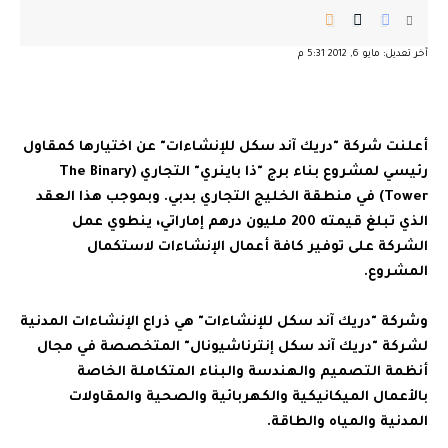
آخر تعديل: مايو 6, 2012 5:31 م
أعلنت شركة "دريك آند سكل للإنشاءات" عن اختيارها كمقاول
رئيسي لمشروع بناء برج "ذا باينري" التجاري (The Binary
Tower) في منطقة الخليج التجاري بدبي. وبموجب هذا العقد
الذي تبلغ قيمته 200 مليون درهم إماراتي، ينطوي عمل
الشركة على توفير كافة أعمال الإنشاءات لاستكمال
المشروع.
وشركة "دريك آند سكل للإنشاءات" هي ذراع الإنشاءات المدنية
لشركة "دريك آند سكل إنترناشيونال" المتخصصة في مجال
أنظمة التصميم والهندسة والبناء المتكاملة الخاصة
بالأعمال الميكانيكية والكهربائية والصحية والمقاولات
المدنية والمياه والطاقة.