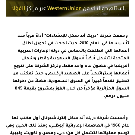
وحققت شركة "دريك آند سكل للإنشاءات" أداءً قوياً منذ
تأسيسها في العام 2010، حيث نجحت في تحويل نطاق
أعمالها التي انطلقت بالأساس في دولة الإمارات العربية
المتحدة لتشمل أيضاً أسواق السعودية وقطر وشمال
أفريقيا في غضون عام واحد فقط. وتركز الشركة على تنويع
أعمالها إستراتيجياً على الصعيد الإقليمي، حيث تمكنت من
تحقيق تقدماً كبيراً في السوق السعودية، فضلاً عن دخولها
السوق الجزائرية مؤخراً من خلال الفوز بمشروع بقيمة 845
مليون درهم.
وأسست شركة دريك آند سكل إنترناشيونال أول مكتب لها
عام 1966 في العاصمة الإماراتية أبوظبي، ومنذ ذلك الحين وهي
توسع عملياتها لتشمل كل من: دبي، ومصر، والكويت، وليبيا،