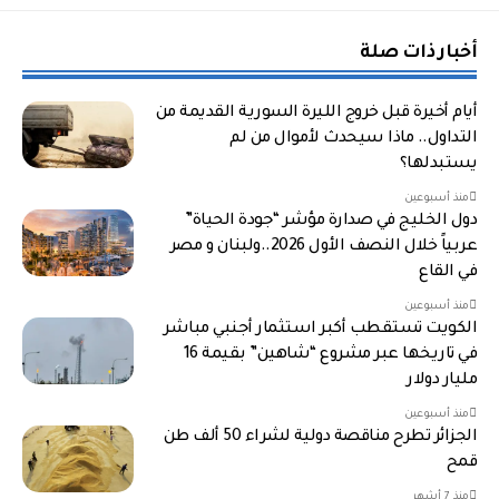
أخبار ذات صلة
أيام أخيرة قبل خروج الليرة السورية القديمة من
التداول.. ماذا سيحدث لأموال من لم
يستبدلها؟
منذ أسبوعين
دول الخليج في صدارة مؤشر “جودة الحياة”
عربياً خلال النصف الأول 2026..ولبنان و مصر
في القاع
منذ أسبوعين
الكويت تستقطب أكبر استثمار أجنبي مباشر
في تاريخها عبر مشروع “شاهين” بقيمة 16
مليار دولار
منذ أسبوعين
الجزائر تطرح مناقصة دولية لشراء 50 ألف طن
قمح
منذ 7 أشهر