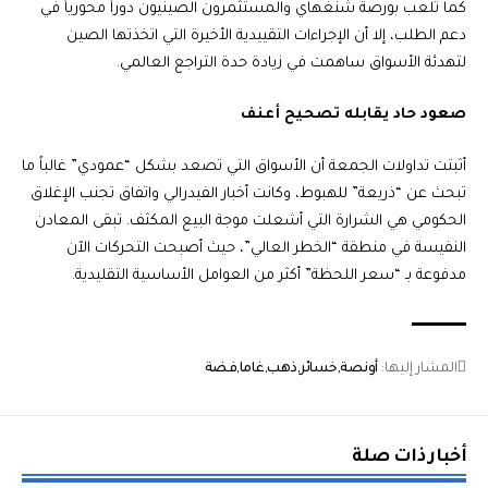
كما تلعب بورصة شنغهاي والمستثمرون الصينيون دوراً محورياً في
دعم الطلب، إلا أن الإجراءات التقييدية الأخيرة التي اتخذتها الصين
لتهدئة الأسواق ساهمت في زيادة حدة التراجع العالمي.
صعود حاد يقابله تصحيح أعنف
أثبتت تداولات الجمعة أن الأسواق التي تصعد بشكل “عمودي” غالباً ما
تبحث عن “ذريعة” للهبوط، وكانت أخبار الفيدرالي واتفاق تجنب الإغلاق
الحكومي هي الشرارة التي أشعلت موجة البيع المكثف. تبقى المعادن
النفيسة في منطقة “الخطر العالي”، حيث أصبحت التحركات الآن
مدفوعة بـ “سعر اللحظة” أكثر من العوامل الأساسية التقليدية.
المشار إليها:
أونصة
خسائر
ذهب
غاما
فضة
أخبار ذات صلة