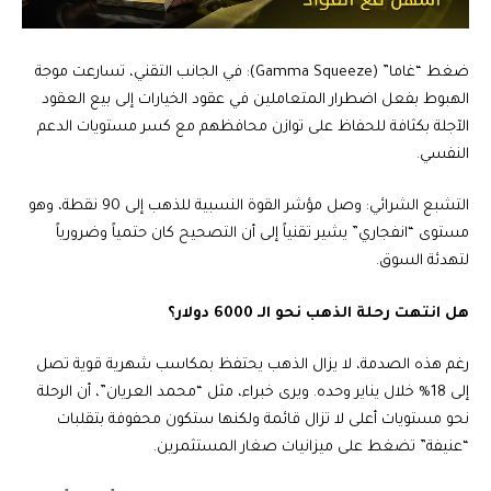
ضغط “غاما” (Gamma Squeeze): في الجانب التقني، تسارعت موجة
الهبوط بفعل اضطرار المتعاملين في عقود الخيارات إلى بيع العقود
الآجلة بكثافة للحفاظ على توازن محافظهم مع كسر مستويات الدعم
النفسي.
التشبع الشرائي: وصل مؤشر القوة النسبية للذهب إلى 90 نقطة، وهو
مستوى “انفجاري” يشير تقنياً إلى أن التصحيح كان حتمياً وضرورياً
لتهدئة السوق.
هل انتهت رحلة الذهب نحو الـ 6000 دولار؟
رغم هذه الصدمة، لا يزال الذهب يحتفظ بمكاسب شهرية قوية تصل
إلى 18% خلال يناير وحده. ويرى خبراء، مثل “محمد العريان”، أن الرحلة
نحو مستويات أعلى لا تزال قائمة ولكنها ستكون محفوفة بتقلبات
“عنيفة” تضغط على ميزانيات صغار المستثمرين.