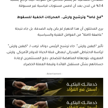
المعادن الصناعية: لم يسلم النحاس من الموجة، حيث تراجع بنسبة
3.4% في لندن بعد أن لامس مستويات قياسية غير مسبوقة.
“فخ غاما” وترشيح وارش.. المحركات الخفية للسقوط
يرى المحللون أن هذا الانهيار لم يكن وليد الصدفة، بل جاء نتيجة
“عاصفة كاملة” من العوامل التقنية والسياسية:
تأثير “كيفين وارش”: جاء ترشيح الرئيس دونالد ترمب لـ “كيفين وارش”
لرئاسة الاحتياطي الفيدرالي ليعطي قبلة الحياة للدولار الأمريكي. وارش،
المعروف بتوجهاته المناهضة للتضخم، دفع المستثمرين لإعادة
حساباتهم بشأن مستقبل الفائدة وقيمة العملة الخضراء.
- Advertisement -