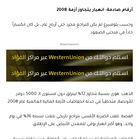
أرقام صادمة: انهيار يتجاوز أزمة 2008
وحسب بلومبيرغ لم يكن التراجع مجرد جني أرباح عادٍ، بل كان انكساراً
حاداً في منحنى الصعود:
- Advertisement -
الذهب: هوى بنسبة تتجاوز 12% لينزلق دون مستوى الـ 5000 دولار
للأونصة، متخطياً في حدته انخفاضات الأزمة المالية العالمية عام 2008.
الفضة: تلقت الضربة الأقسى بتراجع تاريخي بلغت نسبته 36% في يوم
واحد، وهو أكبر انهيار يومي للمعدن الأبيض على الإطلاق.