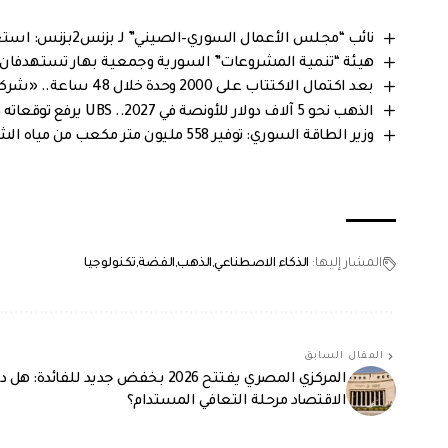
نائب “مجلس الأعمال السوري–الصيني” لـ بزنس2بزنس: استعادة الثقة بالاقتصاد السوري تفتح نافذة استثمارية جديدة
هيئة “تنمية المشروعات” السورية وجمعية بهار تستهدفان أكثر من 4 آلاف مستفيد ودعم للثروة الحيوانية يصل 
بعد اكتمال الاكتتاب على 2000 وحدة خلال 48 ساعة.. «شركة أبيات هيلز» تمدد مهلة السداد حتى 13 آب
الذهب نحو 5 آلاف دولار للأونصة في 2027.. UBS يرفع توقعاته والأسواق تترقب الفائدة الأميركية
وزير الطاقة السوري: توفير 558 مليون متر مكعب من مياه الشرب خلال النصف الأول من 2026
المشار إليها:
الذكاء الاصطناعي
الذهب
الفضة
تكنولوجيا
المقال السابق
المركزي المصري يفتتح 2026 بخفض جديد للفائدة: ه
الاقتصاد مرحلة التعافي المستدام؟