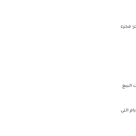
؛ فجزء
 البيع
ام التي