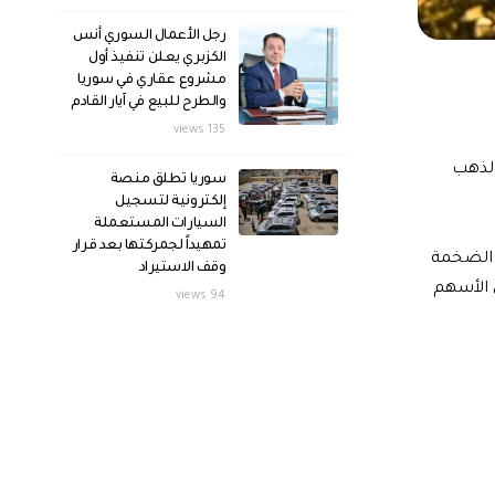
رجل الأعمال السوري أنس
الكزبري يعلن تنفيذ أول
مشروع عقاري في سوريا
والطرح للبيع في آيار القادم
135 views
الذهب
سوريا تطلق منصة
إلكترونية لتسجيل
السيارات المستعملة
تمهيداً لجمركتها بعد قرار
 الضخمة
وقف الاستيراد
 الأسهم
94 views