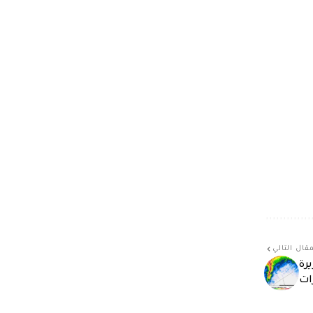
قال التالي
رة
ات