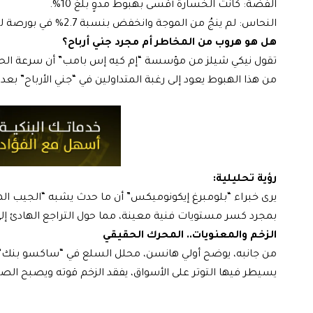
الفضة: كانت الخسارة أقسى بهبوط مدوٍ بلغ 10%.
النحاس: لم ينجُ من الموجة وانخفض بنسبة 2.7% في بورصة لندن.
هل هو هروب من المخاطر أم مجرد جني أرباح؟
تقول نيكي شيلز من مؤسسة “إم كيه إس بامب” أن سرعة الحرك
من هذا الهبوط يعود إلى رغبة المتداولين في “جني الأرباح” بع
رؤية تحليلية:
يرى خبراء “بلومبرغ إيكونوميكس” أن ما حدث يشبه “الجيب الهوا
بمجرد كسر مستويات فنية معينة، مما حول التراجع الهادئ إل
الزخم والمعنويات.. المحرك الحقيقي
من جانبه، يوضح أولي هانسن، محلل السلع في “ساكسو بنك”، أن
يسيطر فيها التوتر على الأسواق، يفقد الزخم قوته ويصبح الص