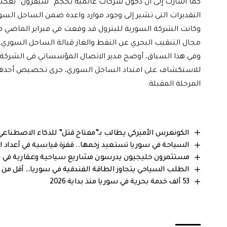
كما أشارت إلى أن دخول شركات عالمية بحجم “شيفرون” يعكس 
التقديرات التي تشير إلى وجود موارد واعدة ضمن الساحل السو
وكانت الشركة السورية للبترول قد وقعت في فبراير الماضي م
مجال التنقيب البحري عن النفط والغاز قبالة الساحل السوري.
وفي هذا السياق، أوضح مدير الاتصال المؤسساتي في الشرك
للاستكشاف على امتداد الساحل السوري، جرى تخصيص أحدها ل
المرحلة المقبلة.
الكونغرس الأميركي يطالب بـ”مفتاح قتل” للذكاء الاصطناعي.
السياحة في سوريا تستعيد زخمها.. قفزة قياسية في أعداد الز
مستثمرون خليجيون يدرسون مشاريع سياحية وعقارية في 
الطلب السياحي يتجاوز الطاقة الفندقية في سوريا… أقل من 20 ألف غرفة لـ 3 مليون زائر
53 ألف خدمة بحرية في سوريا منذ بداية 2026