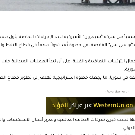
ً رسمياً من شركة “شيفرون” الأميركية لبدء الإجراءات الخاصة بأول مش
و سي سي” القابضة، في خطوة تُعد تحولاً مهماً في قطاع النفط وال
ل الترتيبات التعاقدية والفنية، على أن تبدأ العمليات الميدانية خلا
قة في سوريا، ما يجعله خطوة استراتيجية تهدف إلى تطوير قطاع الط
- Advertisement -
ا لجذب كبرى شركات الطاقة العالمية وتعزيز أعمال الاستكشاف والت
لدولي.