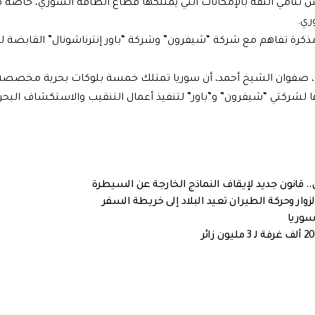
تنامي الثقة بالإمكانات التي يمتلكها قطاع الطاقة السوري، خاصة
ري.
ذكرة تفاهم مع شركة “شيفرون” وشركة “باور إنترناشونال” القابضة ل
ة، صفوان الشيخ أحمد، أن سوريا تمتلك خمسة بلوكات بحرية مخصصة
شركتي “شيفرون” و”باور” لتنفيذ أعمال التنقيب والاستكشاف البحر
. قانون جديد لإيقاف النماذج الخارجة عن السيطرة
وار وحركة الطيران تعيد البلاد إلى خريطة السفر
سوريا