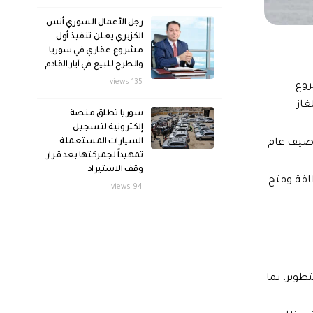
رجل الأعمال السوري أنس
الكزبري يعلن تنفيذ أول
مشروع عقاري في سوريا
والطرح للبيع في آيار القادم
135 views
روع
غاز
سوريا تطلق منصة
إلكترونية لتسجيل
السيارات المستعملة
ل صيف عام
تمهيداً لجمركتها بعد قرار
وقف الاستيراد
اقة وفتح
94 views
طوير، بما