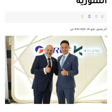
السورية
︎︎ ︎︎ ︎︎︎︎ ︎︎ ︎︎ ︎︎ ︎︎ ︎︎ ︎︎ ︎︎ ︎︎
آخر تعديل: مايو 16, 2026 8:03 ص