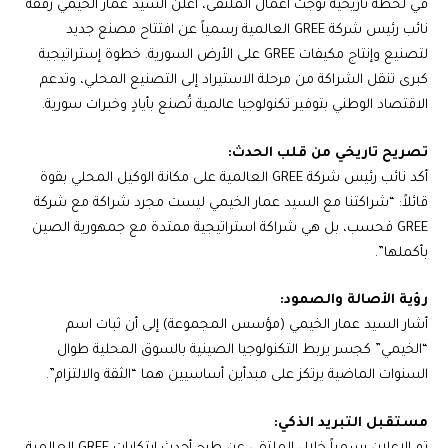
في لحظة تاريخية توّجت أعمال الملتقى، أعلن السيد عمار الخيمي رفقة
نائب رئيس شركة GREE العالمية رسمياً عن افتتاح مصنع جديد
لتصنيع وإنتاج مكيفات GREE على الأرض السورية. خطوة إستراتيجية
كبرى تنقل الشراكة من مرحلة الاستيراد إلى التصنيع المحلي، وتدعم
الاقتصاد الوطني بتوفير تكنولوجيا عالمية تُصنع بأيادٍ وخبرات سورية.
تصريح تاريخي من قلب الحدث:
أكد نائب رئيس شركة GREE العالمية على مكانة الوكيل المحلي بقوة
قائلاً: “شراكتنا مع السيد عمار الخيمي ليست مجرد شراكة مع شركة
GREE فحسب، بل هي شراكة استراتيجية ممتدة مع جمهورية الصين
بأكملها”.
رؤية الأصالة والصمود:
أشار السيد عمار الخيمي (مؤسس المجموعة) إلى أن ثبات اسم
“الخيمي” كجسر يربط التكنولوجيا الصينية بالسوق المحلية طوال
السنوات الماضية يرتكز على مبدأين أساسيين هما “الثقة والالتزام”.
مستقبل التبريد الذكي: