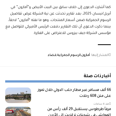
كما أشارت الدعوى إلى خلاف سابق بين البيت الأبيض و”أمازون” في
أبريل/نيسان 2025، بعد تقارير تحدثت عن نية الشركة عرض تفاصيل
الرسوم الجمركية ضمن أسعار المنتجات، وهو ما نفته “أمازون” لاحقاً،
بينما ذكرت الدعوى أن تلك التقارير دفعت الرئيس الأميركي للتواصل مع
مؤسس الشركة جيف بيزوس للاعتراض على الفكرة.
المشار إليها:
أمازون
الرسوم الجمركية
قضاء
أخبار ذات صلة
66 ألف مسافر عبر مطار حلب الدولي خلال تموز
على متن 608 رحلات
منذ 4 ساعات
مرفأ طرطوس يستقبل 29 ألف رأس من
المواشي في شحنات ترانزيت إلى الأردن