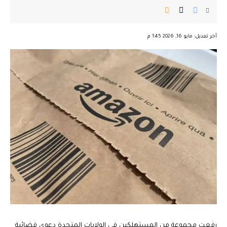
︎︎ ︎︎ ︎︎︎︎ ︎︎ ︎︎ ︎︎ ︎︎ ︎︎ ︎︎ ︎︎ ︎︎
آخر تعديل: مايو 16, 2026 1:45 م
رفعت مجموعة من المستهلكين في الولايات المتحدة دعوى قضائية