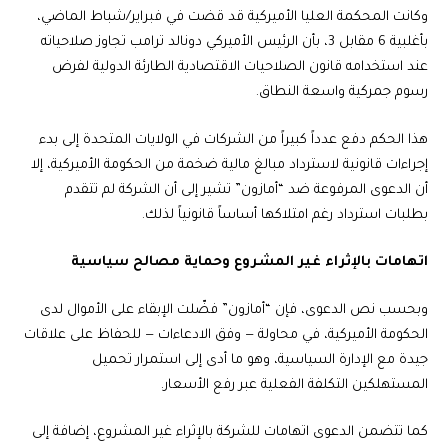
وكانت المحكمة العليا الأميركية قد قضت في فبراير/شباط الماضي،
بأغلبية 6 مقابل 3، بأن الرئيس الأميركي دونالد ترامب تجاوز صلاحياته
عند استخدامه قانون الصلاحيات الاقتصادية الطارئة الدولية لفرض
رسوم جمركية واسعة النطاق.
هذا الحكم دفع عدداً كبيراً من الشركات في الولايات المتحدة إلى بدء
إجراءات قانونية لاسترداد مبالغ مالية ضخمة من الحكومة الأميركية، إلا
أن الدعوى المرفوعة ضد “أمازون” تشير إلى أن الشركة لم تتقدم
بطلبات استرداد رغم امتلاكها أساساً قانونياً لذلك.
اتهامات بالإثراء غير المشروع وحماية مصالح سياسية
وبحسب نص الدعوى، فإن “أمازون” فضّلت الإبقاء على الأموال لدى
الحكومة الأميركية، في محاولة — وفق الادعاءات — للحفاظ على علاقات
جيدة مع الإدارة السياسية، وهو ما أدى إلى استمرار تحميل
المستهلكين التكلفة الفعلية عبر رفع الأسعار.
كما تتضمن الدعوى اتهامات للشركة بالإثراء غير المشروع، إضافة إلى