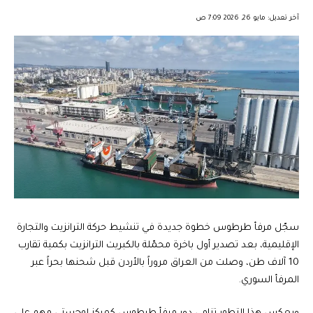
︎︎ ︎︎ ︎︎︎︎ ︎︎ ︎︎ ︎︎ ︎︎ ︎︎ ︎︎ ︎︎ ︎︎
آخر تعديل: مايو 26, 2026 7:09 ص
سجّل مرفأ طرطوس خطوة جديدة في تنشيط حركة الترانزيت والتجارة
الإقليمية، بعد تصدير أول باخرة محمّلة بالكبريت الترانزيت بكمية تقارب
10 آلاف طن، وصلت من العراق مروراً بالأردن قبل شحنها بحراً عبر
المرفأ السوري.