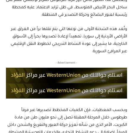
ويعكس هذا التطور تنامي دور مرفأ طرطوس كمركز لوجستي مهم على
ساحل البحر الأبيض المتوسط، في ظل تزايد الاعتماد عليه كمحطة
رئيسية لعبور البضائع وحركة التصدير في المنطقة.
وتُعد هذه الشحنة الأولى من نوعها التي يتم نقلها براً من العراق عبر
الأراضي الأردنية إلى سوريا، تمهيداً لإعادة تصديرها بحراً إلى الأسواق
الخارجية، ما يشير إلى عودة النشاط التدريجي لخطوط النقل الإقليمي
عبر المرافئ السورية.
- Advertisement -
وبحسب المعطيات، فإن الكميات المخطط تصديرها عبر مرفأ
طرطوس خلال المرحلة المقبلة تصل إلى نحو مليون طن من مادة
الكبريت، الأمر الذي من شأنه تعزيز حركة العبور والتفريغ والشحن داخل
المرفأ، إضافة إلى دعم النشاط التجاري والخدمات اللوجستية المرتبطة