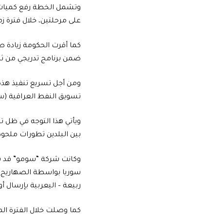
على مرحلتين، خلال فترة ز
ضمن برنامج تدريجي من ثلا
ومن أجل تسريع تنفيذ هذه
تسويق النفط العراقية (سو
ويأتي هذا التوجه في ظل ت
بين البلدين تطورات ملحوظة
سوريا بواسطة الصهاريج الب
ربيعة – اليعربية بإرسال أ
كما وصلت خلال الفترة ال