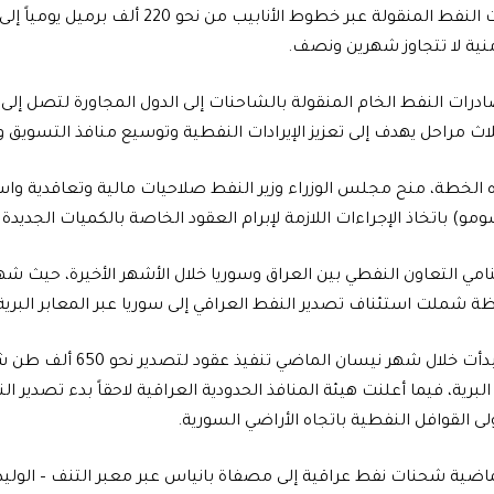
منية لا تتجاوز شهرين ونصف.
ث مراحل يهدف إلى تعزيز الإيرادات النفطية وتوسيع منافذ التسويق و
 الخطة، منح مجلس الوزراء وزير النفط صلاحيات مالية وتعاقدية وا
مو) باتخاذ الإجراءات اللازمة لإبرام العقود الخاصة بالكميات الجدي
نامي التعاون النفطي بين العراق وسوريا خلال الأشهر الأخيرة، حيث ش
 شملت استئناف تصدير النفط العراقي إلى سوريا عبر المعابر البرية لأول
وكانت شركة “سومو” قد بدأت خلال شه
رية، فيما أعلنت هيئة المنافذ الحدودية العراقية لاحقاً بدء تصدير ال
ولى القوافل النفطية باتجاه الأراضي السورية.
ماضية شحنات نفط عراقية إلى مصفاة بانياس عبر معبر التنف – الو