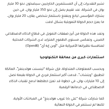
تشير التقديرات إلى أن المستثمرين الخارجيين سيضخون نحو 30 مليار
يوان في الشركة، عند تقييم يصل إلى نحو 350 مليار يوان، في حين
يشارك المؤسس ليانغ وينفنغ باستثمار شخصي يقارب 20 مليار يوان،
ما يعزز حجم الجولة التمويلية بشكل لافت.
وتعد هذه الجولة من أبرز صفقات التمويل في قطاع الذكاء الاصطناعي
الصيني، وتعكس مستوى الطموح المتزايد لدى الشركات المحلية
لمنافسة نظيراتها الأميركية مثل “أوبن إيه آي” (OpenAI).
استثمارات كبرى من عمالقة التكنولوجيا
وبحسب المعلومات المتداولة، فإن شركة “تينسنت هولدينغز”، المالكة
لتطبيق “ويتشات”، قدمت أكبر استثمار فردي في الجولة بقيمة تصل
إلى 10 مليارات يوان، في خطوة قد تعزز خططها لدمج تقنيات الذكاء
الاصطناعي في خدماتها الرقمية.
كما شاركت شركة “علي بابا غروب هولدينغ” في المباحثات الأولية،
لكنها لم تستثمر في الجولة النهائية.