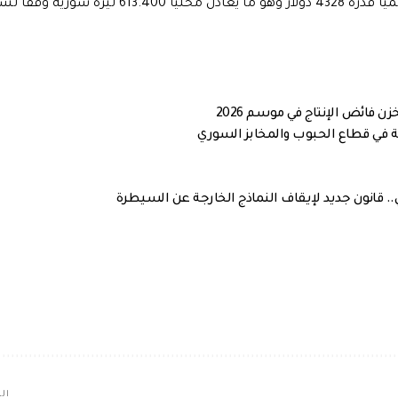
واما بالنسبة للأونصة الذهبية العالمية فقد سجلت سعراً عالمياً قدره 4328 دولار وهو ما يعادل محلياً 613.400 ليرة س
ة في قطاع الحبوب والمخابز السوري
. قانون جديد لإيقاف النماذج الخارجة عن السيطرة
الم