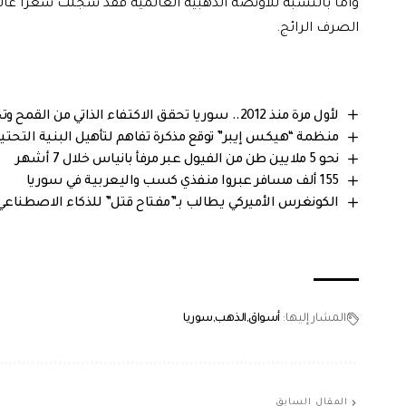
الصرف الرائج.
لأول مرة منذ 2012.. سوريا تحقق الاكتفاء الذاتي من القمح وتخزن فائض الإنتاج في موسم 2026
منظمة “هيكس إيبر” توقع مذكرة تفاهم لتأهيل البنية التحتي
نحو 5 ملايين طن من الفيول عبر مرفأ بانياس خلال 7 أشهر
155 ألف مسافر عبروا منفذي كسب واليعربية في سوريا
الكونغرس الأميركي يطالب بـ”مفتاح قتل” للذكاء الاصطناعي.
المشار إليها:
أسواق
الذهب
سوريا
المقال السابق