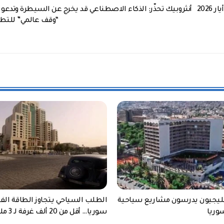
مطار دمشق الدولي يسجل أكثر من 148 ألف مسافر خلال أيار 2026
أنثروبيك تحذّر: الذكاء الاصطناعي قد يخرج عن السيطرة وتدعو إ
“وقف عالمي” للتطو
يجيون يدرسون مشاريع سياحية
الطلب السياحي يتجاوز الطاقة الف
وريا
سوريا… أقل من 20 ألف غرفة لـ 3 مليون زائر