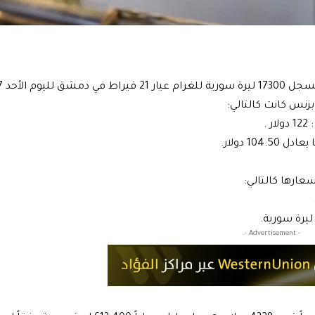
حد 7 حزيران
عارها كالتالي:
- Advertisement -