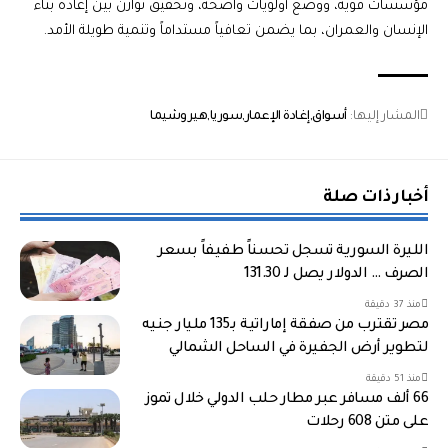
مؤسسات قوية، ووضع أولويات واضحة، وتحقيق توازن بين إعادة بناء
الإنسان والعمران، بما يضمن تعافياً مستداماً وتنمية طويلة الأمد.
المشار إليها:
أسواق
إغادة الإعمار
سوريا
هيروشيما
أخبار ذات صلة
الليرة السورية تسجل تحسناً طفيفاً بسعر
الصرف … الدولار يصل لـ 131.30
منذ 37 دقيقة
مصر تقترب من صفقة إماراتية بـ135 مليار جنيه
لتطوير أرض الجفيرة في الساحل الشمالي
منذ 51 دقيقة
66 ألف مسافر عبر مطار حلب الدولي خلال تموز
على متن 608 رحلات