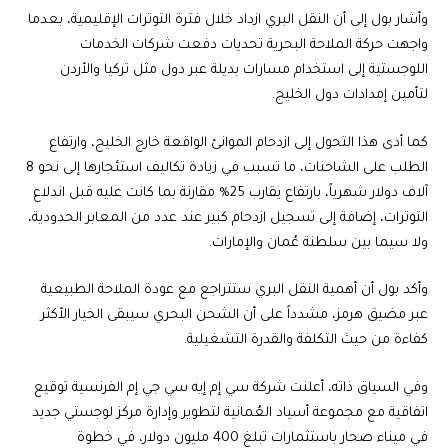
وأشار بول إلى أن النقل البري ازداد خلال فترة التوترات الإقليمية، بعدما
واجهت حركة الملاحة البحرية تحديات دفعت شركات الخدمات
اللوجستية إلى استخدام مسارات بديلة عبر دول مثل تركيا والأردن
لتأمين إمدادات دول الخليج.
كما أدى هذا التحول إلى ازدحام الموانئ الواقعة خارج الخليج، وارتفاع
الطلب على الشاحنات، ما تسبب في زيادة تكاليف استئجارها إلى نحو 8
آلاف دولار شهرياً، بارتفاع يقارب 25% مقارنة بما كانت عليه قبل اندلاع
التوترات، إضافة إلى تسجيل ازدحام كبير عند عدد من المعابر الحدودية،
ولا سيما بين سلطنة عُمان والإمارات.
وأكد بول أن أهمية النقل البري ستتراجع مع عودة الملاحة الطبيعية
عبر مضيق هرمز، مشدداً على أن الشحن البحري سيبقى الخيار الأكثر
كفاءة من حيث التكلفة والقدرة التشغيلية.
وفي السياق ذاته، أعلنت شركة سي إم إيه سي جي إم الفرنسية توقيع
اتفاقية مع مجموعة أسياد العُمانية لتطوير وإدارة مركز لوجستي جديد
في ميناء صحار باستثمارات تبلغ 400 مليون دولار، في خطوة