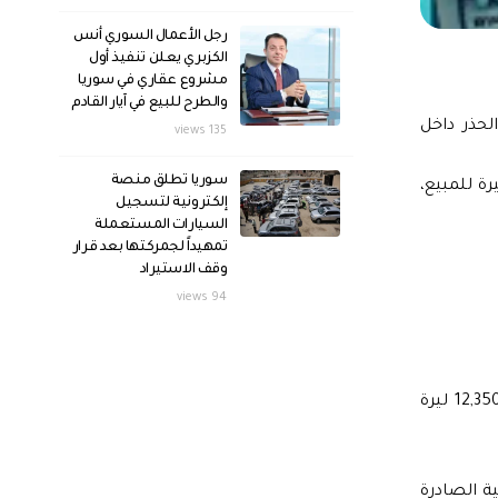
رجل الأعمال السوري أنس
الكزبري يعلن تنفيذ أول
مشروع عقاري في سوريا
والطرح للبيع في آيار القادم
 ظل أجواء من التفاؤل الحذر داخل
135 views
سوريا تطلق منصة
ق التي رصدها موقع "بزنس2بزنس"، بلغ سعر صرف الدولار في العاصمة دمشق 12,000 ليرة للشراء و12,050 ليرة للمبيع،
إلكترونية لتسجيل
السيارات المستعملة
تمهيداً لجمركتها بعد قرار
وقف الاستيراد
94 views
أما في محافظة الحسكة، فقد شهدت السوق تراجعاً أعمق في قيمة الليرة، حيث ارتفع سعر الدولار إلى 12,250 ليرة للشراء و12,350 ليرة
ع، وفقاً للنشرة الرسمية الصادرة