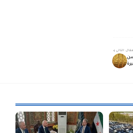
قال التالي
سن
رة