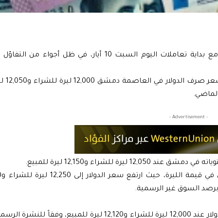
شهدت الليرة السورية تحسناً طفيفاً أمام الدولار الأميركي مع بداية تعاملات اليوم السبت 10 أيار، في
ووفقاً لبيانات السو
- Advertisement -
للشراء و12,150 ليرة للمبيع.
برصد السوق غير الرسمية.
في المقابل، حافظ مصرف سوريا المركزي على سعر صرف الدولار عند 12,000 ليرة للشراء و12,120 ليرة للمبي