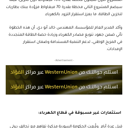
المشروع الأول سيكون محطة بقدرة 100 ميغاواط دون تخزين، فيما
سيضم المشروع الثاني محطة بقدرة 70 ميغاواط مزوّدة ببنك بطاريات
لتخزين الطاقة، ما يعزز استقرار التزود بالكهرباء.
وأكد المدير العام للمؤسسة، المهندس خالد أبو دي، أن هذه الخطوة
تأتي ضمن جهود تنويع مصادر الكهرباء وزيادة حصة الطاقة المتجددة
في المزيج الوطني، لدعم التنمية المستدامة وضمان استقرار
الإمدادات.
- Advertisement -
استثمارات غير مسبوقة في قطاع الكهرباء:
قبل عدة أيام وقّعت الحكومة السورية مذكرة تفاهم مع تحالف دولي