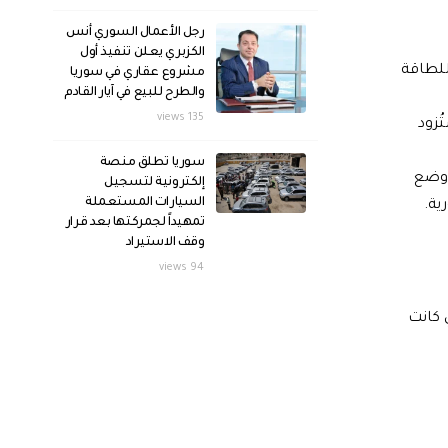
رجل الأعمال السوري أنس
الكزبري يعلن تنفيذ أول
للطاقة
مشروع عقاري في سوريا
والطرح للبيع في آيار القادم
135 views
 بينما ستُزود
سوريا تطلق منصة
 وضع
إلكترونية لتسجيل
السيارات المستعملة
تمهيداً لجمركتها بعد قرار
وقف الاستيراد
94 views
فية إلى خطة التأهيل الأصلية التي جرى توقيعها عام 2023، والتي كانت