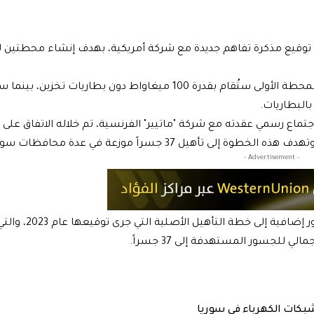
توقيع مذكرة تفاهم جديدة مع شركة أمريكية، بهدف إنشاء محطتين 
وبحسب ما أوردته وكالة الأنباء السورية الرسمية "سانا"، فإن المحطة الأولى ستُقام بقدرة 100 ميغاواط دون بطاريات تخزين،
بالبطاريات.
اع رسمي عقدته مع شركة "ماتيير" الفرنسية، تم خلاله الاتفاق على
يل 37 جسراً موزعة في عدة محافظات سورية.
- Advertisement -
وأشار بيان المؤسسة إلى أنه تم الاتفاق على إدراج خمسة جسور إضا
 شبكات الكهرباء في سوريا