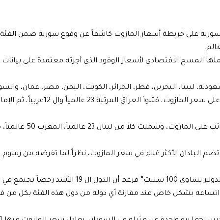
ورية على خريطة أسعار المازوت كاشفاً عن وقوع سورية ضمن الفئة ا
مرتبة 17 عالمياً من بين ما يزيد على170 دولة شملها المسح الاقتصادي لأسعار الوقود الذي أجرته معتمدة على بي
واندرجت 4 دول عربية على لائحة الفئة الثالثة التي تفرض الضرائب على الم
ي تضم البلدان الأكثر غلاء في سعر المازوت، نظراً لما تفرضه من رسوم
أما بالنسبة لثمن مبيع اللتر الواحد مقدراً بالسنت الأميركي ” الدولار يساوي 100 سننت” فرغم أن الد
داد اتساعه بشكل خاص عند مقارنة أي دولة من دول هذه الفئة بكل من فنز