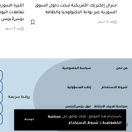
جنرال إلكتريك الأمريكية تبحث دخول السوق
الليرة السور
السورية عبر بوابة التكنولوجيا والطاقة
تعاملات اليوم
بزنس2بزنس
منذ 8 أشهر
منذ 8 أشهر
من نحن
سياسة الخصوصية
شروط الاستخدام
إخلاء المسؤولية
روابط سريعة
سياسة تعريف الارتباط
حول بزنس2بزنس
باستخدام هذا الموقع ، فإنك توافق على
سياسة
Accept
الخصوصية
و
شروط الاستخدام
.
أعلن معنا
اتصل بنا