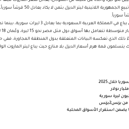
مقارنة بسعره في فنزويلا، ونحو 30 ضعفاً مقارنة بإيران ، حيث تبيع الجمهورية اللاتينية ليتر الديزل بثمن لا ي
ووفقاً للتقرير العالمي فإن أرخص ليتر مازوت في العالم العربي يباع في المملكة العربية السعودية بما يعا
ذلك الذي تعكسه البيانات المتعلقة بدول المنطقة المجاورة، ففي ح
تراك يتسلمون قمة هرم أسعار الديزل بلا منازع حيث يباع ليتر المازوت ال
بزنس2بزنس