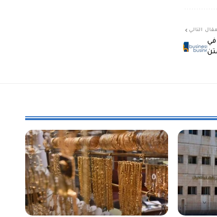
قال التالي
في
ستن