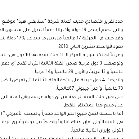
حدد تقرير اقتصادي حديث أعدته شركة “ستايفلي هيد” موضع س
والتي تضم أرخص 19 دولة وأكثرها دعماً للديزل على مستوى العالم.
وقد حلت في ال
تعود لأواسط تشرين الثاني 2010.
وعربياً احتلت سورية المركز الـ 11 حيث تقدمتها 10 دول هي: السعودية، ليبيا، البحرين، قطر، الجزائر، الكويت، اليمن، مصر، عمان، والسودان.
عالمياً و 13 عربياً، والأردن 29 عالمياً و14 عربياً.
73 عالمياً، وأخيراً جيبوتي 87عالمياً.
على حين خلت الفئة الرابعة من أي دولة عربية، وهي الفئة الت
على مبيع هذا المشتق النفطي .
هي الفئة الأولى، فإن هناك تفاوتاً واضحاً بين دولة وأخرى، يز
الأولى وإيران الثانية عالمياً.