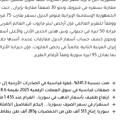
الجمهورية الإسلامية الإيرانية فتوفر الديزل بسعر يقارب 75 قرشاً سورياً.
قرابة 50 ليرة في جيبوتي، وبين هذين الحدين الأدنى والأعلى أسعار متوسطة تتعامل بها أسواق دول مثل مصر نحو 15 ليرة، وعُمان 18 ليرة.
ويحوي كشف حساب أسعار الديزل مفارقات عديدة، أشدها جلاءً 
إيران المرتبة الثانية عالمياً في رخص المازوت، فإن جيراننا الأ
بما يعادل 95 ليرة سورية وفقاً لأرقام التقرير .
نمت بنسبة 341.3%…قفزة قياسية في الصادرات الأردنية إلى سوريا خلال 2025
صفقات قياسية في سوق العملات الرقمية 2025 بقيمة 8.6 مليار دولار
ارتفاع طفيف بأسعار الذهب في سوريا… الغرام عند 1.455 مليون ليرة سورية
استقرار في سعر الصرف بسوريا…. إليكم التفاصيل الكاملة من 
سوريا: إنتاج 513 ألف طن من الحمضيات و285 ألف طن بطاطا يضمن استقرار الأسواق المحلية