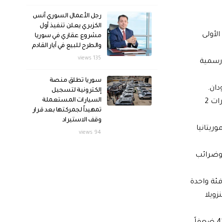
رجل الأعمال السوري أنس
الكزبري يعلن تنفيذ أول
لأولى
مشروع عقاري في سوريا
والطرح للبيع في آيار القادم
135 views
انات رسمية
سوريا تطلق منصة
إلكترونية لتسجيل
السيارات المستعملة
وتوضعت 3 دول عربية ضمن الفئة الثانية التي لا تقدم أي دعم على سعر المازوت، فتبوأ العراق المرتبة 23 عالمياً وال 12عربياً، ثم الإمارات 2
تمهيداً لجمركتها بعد قرار
وقف الاستيراد
ازوت، وشملت كلا من لبنان 23 عالمياً، المغرب 50 عالمياً، موريتانيا
94 views
 وضرائب
ول ال 19 الأشد رخصاً تجتمع في فئة واحدة
ويلا