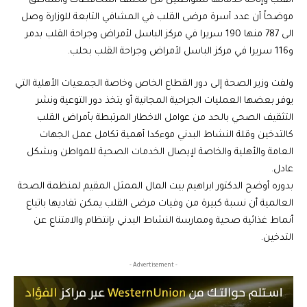
القلب وإتاحة خدماتها للمواطنين من مختلف المحافظات والمناطق
موضحاً أن عدد أسرة مرضى القلب في المشافي التابعة للوزارة وصل
الى 787 منها 190 سريرا في مركز الباسل لأمراض وجراحة القلب بدمر
و116 سريرا في مركز الباسل لأمراض وجراحة القلب بحلب.
ولفت وزير الصحة إلى دور القطاع الخاص وخاصة الجمعيات الأهلية التي
يوفر بعضها العمليات الجراحية المجانية أو يتخذ دور التوعية ونشر
التثقيف الصحي بالحد من عوامل الاخطار المرتبطة بأمراض القلب
كالتدخين وقلة النشاط البدني موءكدا أهمية تكامل عمل الجهات
العامة والأهلية والخاصة لإيصال الخدمات الصحية للمواطن وبشكل
عادل.
بدوره أوضح الدكتور ابراهيم بيت المال الممثل المقيم لمنظمة الصحة
العالمية أن نسبة كبيرة من وفيات مرضى القلب يمكن تفاديها باتباع
أنماط غذائية صحية وممارسة النشاط البدني بإنتظام والامتناع عن
التدخين.
- Advertisement -