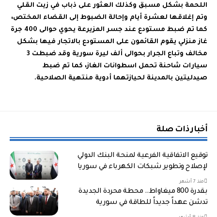
اللحمة بشكل مسبق وكذلك العثور على ذباب في زيت القلي
وتم إغلاقها لعشرة أيام وإحالة الضبوط إلى القضاء المختص،
كما تم ضبط مستودع عند جسر المزيرعة يحوي حوالى 400 جرة
غاز منزلي يقوم القائمون على المستودع بالاتجار فيها بشكل
مخالف وتباع الجرار بحوالى ألف ليرة سورية وقد ضبطت 3
سيارات شاحنة تحمل اسطوانات الغاز، كما تم ضبط
صيدليتين بالمدينة لحيازتهما أدوية منتهية الصلاحية.
أخبار ذات صلة
توقيع الاتفاقية الفرعية لمنحة البنك الدولي
لإصلاح وتطوير شبكات الكهرباء في سوريا
منذ 7 أشهر
بقدرة 800 ميغاواط.. محطة محردة الجديدة
تدشن عهداً جديداً للطاقة في سورية