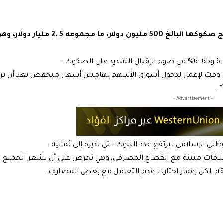
جمعت “إعمار” في اليوم الأول لطرح القسم الأول من برنامج صكوكها البالغ 500 مليو
ضل وقت لإعمار لدخول أسواق الأسهم بهامش أسعار منخفض بعد أن ت
- Advertisement -
 الإسلامي ليرتفع عدد البنوك التي تديره إلى ثمانية .
لاقات متينة مع القطاع المصرفي، وهي تحرص على أن يشعر الجميع ب
قة، لكن إعمار اختارت عدم التعامل مع بعض المصارف .