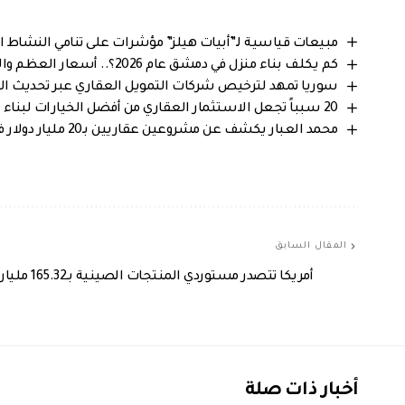
مبيعات قياسية لـ”أبيات هيلز” مؤشرات على تنامي النشاط 
كم يكلف بناء منزل في دمشق عام 2026؟.. أسعار العظم والإكساء بالتفصيل
سوريا تمهد لترخيص شركات التمويل العقاري عبر تحديث ا
20 سبباً تجعل الاستثمار العقاري من أفضل الخيارات لبناء الثروة على المدى الطويل
محمد العبار يكشف عن مشروعين عقاريين بـ20 مليار دولار في سوريا.. آلاف المساكن وفرص استثمار للسوريين
المقال السابق
أمريكا تتصدر مستوردي المنتجات الصينية بـ165.32 مليار دولار
أخبار ذات صلة