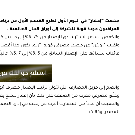
المراقبون عودة قوية للشركة إلى أوراق المال العالمية .
وانخفض السعر الاسترشادي للإصدار من 75 .6% إلى ما بين 5 .6 و65 .6% في ضوء الإقبال الشديد على الصكوك .
ونقلت “رويترز” عن مصدر مصرفي قوله: “ربما يكون هذا أف
عائدات سنداتها على الإصدار السابق من 5 .8% إلى 7 .5% حالياً” .
وانضم إلى فريق المصارف التي تتولى ترتيب الإصدار مصرف أبوظبي
وعلّق مصرفي مقرب من الصفقة على ذلك بأن إعمار تتمتع بع
والحقيقة أن عدداً من المصارف أعرب عن رغبته في إدارة الصف
المصدر: وكالات