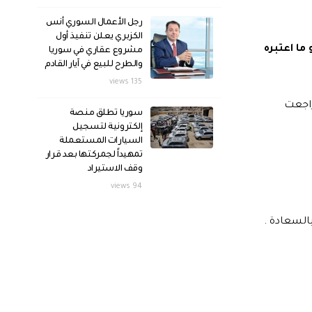
رجل الأعمال السوري أنس
الكزبري يعلن تنفيذ أول
ن دولار، ما مجموعه 5 .2 مليار دولار، وهو ما اعتبره
مشروع عقاري في سوريا
والطرح للبيع في آيار القادم
135 views
راجعت
سوريا تطلق منصة
إلكترونية لتسجيل
السيارات المستعملة
تمهيداً لجمركتها بعد قرار
وقف الاستيراد
94 views
السعادة .