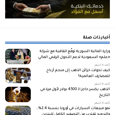
أخبار ذات صلة
وزارة المالية السورية توقّع اتفاقية مع شركة
«علم» السعودية لدعم التحول الرقمي المالي
منذ 6 أشهر
كيف تحولت خزائن الذهب إلى منجم أرباح
للمصارف العالمية؟
منذ 8 أشهر
الذهب يكسر حاجز الـ 4500 دولار لأول مرة في
التاريخ
منذ 8 أشهر
نمو مبيعات السيارات في أوروبا بنسبة 2.4%..
والنرويج تقترب من التصفير الكامل للبنزين