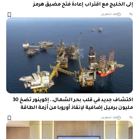
إلى الخليج مع اقتراب إعادة فتح مضيق هرمز
︎︎ ︎︎ ︎︎︎︎ ︎︎ ︎︎ ︎︎ ︎︎ ︎︎ ︎︎ ︎︎ ︎︎
By
منذ شهرين
اكتشاف جديد في قلب بحر الشمال.. إكوينور تضخ 30
مليون برميل إضافية لإنقاذ أوروبا من أزمة الطاقة
︎︎ ︎︎ ︎︎︎︎ ︎︎ ︎︎ ︎︎ ︎︎ ︎︎ ︎︎ ︎︎ ︎︎
By
منذ شهرين