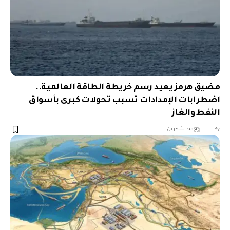
مضيق هرمز يعيد رسم خريطة الطاقة العالمية..
اضطرابات الإمدادات تسبب تحولات كبرى بأسواق
النفط والغاز
︎︎ ︎︎ ︎︎︎︎ ︎︎ ︎︎ ︎︎ ︎︎ ︎︎ ︎︎ ︎︎ ︎︎
By
منذ شهرين