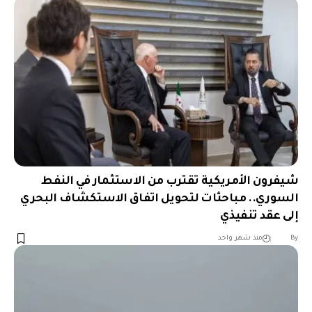
شيفرون الأمريكية تقترب من الاستثمار في النفط
السوري.. مباحثات لتحويل اتفاق الاستكشاف البحري
إلى عقد تنفيذي
︎︎ ︎︎ ︎︎︎︎ ︎︎ ︎︎ ︎︎ ︎︎ ︎︎ ︎︎ ︎︎ ︎︎
By
منذ شهر واحد