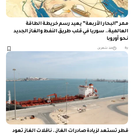
ممر “البحار الأربعة” يعيد رسم خريطة الطاقة
العالمية.. سوريا في قلب طريق النفط والغاز الجديد
نحو أوروبا
︎︎ ︎︎ ︎︎︎︎ ︎︎ ︎︎ ︎︎ ︎︎ ︎︎ ︎︎ ︎︎ ︎︎
By
منذ شهرين
قطر تستعد لزيادة صادرات الغاز.. ناقلات الغاز تعود