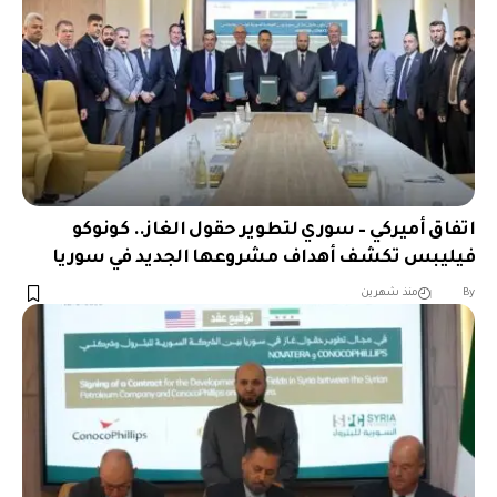
اتفاق أميركي – سوري لتطوير حقول الغاز.. كونوكو
فيليبس تكشف أهداف مشروعها الجديد في سوريا
︎︎ ︎︎ ︎︎︎︎ ︎︎ ︎︎ ︎︎ ︎︎ ︎︎ ︎︎ ︎︎ ︎︎
By
منذ شهرين