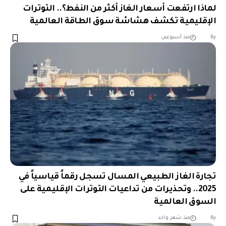
لماذا ارتفعت أسعار الغاز أكثر من النفط؟.. التوترات
الإقليمية تكشف هشاشة سوق الطاقة العالمية
︎︎ ︎︎ ︎︎︎︎ ︎︎ ︎︎ ︎︎ ︎︎ ︎︎ ︎︎ ︎︎ ︎︎
By
منذ أسبوعين
تجارة الغاز الطبيعي المسال تسجل رقماً قياسياً في
2025.. وتحذيرات من تداعيات التوترات الإقليمية على
السوق العالمية
︎︎ ︎︎ ︎︎︎︎ ︎︎ ︎︎ ︎︎ ︎︎ ︎︎ ︎︎ ︎︎ ︎︎
By
منذ شهر واحد