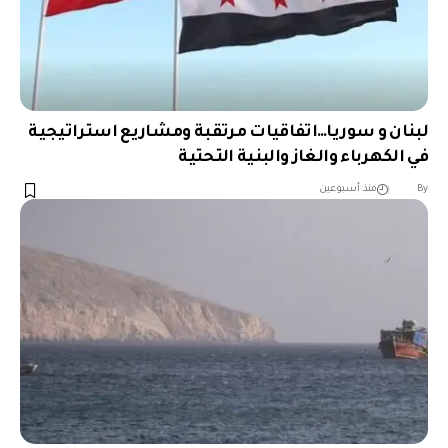
لبنان و سوريا…اتفاقيات مرتقبة ومشاريع استراتيجية
في الكهرباء والغاز والبنية التحتية
︎︎ ︎︎ ︎︎︎︎ ︎︎ ︎︎ ︎︎ ︎︎ ︎︎ ︎︎ ︎︎ ︎︎
By
منذ أسبوعين