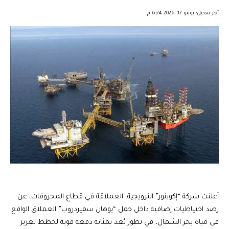
︎︎ ︎︎ ︎︎︎︎ ︎︎ ︎︎ ︎︎ ︎︎ ︎︎ ︎︎ ︎︎ ︎︎
آخر تعديل: يونيو 17, 2026 6:24 م
أعلنت شركة “إكوينور” النرويجية، العملاقة في قطاع المحروقات، عن
رصد احتياطيات إضافية داخل حقل “يوهان سفيردروب” العملاق الواقع
في مياه بحر الشمال، في تطور يُعد بمثابة دفعة قوية لخطط تعزيز