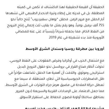
الحقيقة أن القيمة الحقيقية لهذا الاكتشاف لا تكمن في كميته
المطلقة، بل في قدرته على إبطاء وتيرة الانحدار الطبيعي التي تشهدها
آبار الحقل مع مرور الزمن. فحقل “يوهان سفيردروب” يُنتج حالياً نحو
755 ألف برميل يومياً، وهو رقم يمثل ما يقارب ثلث إجمالي إنتاج النرويج
من النفط الخام، مما يجعله شرياناً رئيسياً لا غنى عنه للمصافي
الأوروبية منذ بدء تشغيله في عام 2019.
أوروبا بين مطرقة روسيا وسندان الشرق الأوسط
مع اشتعال الحرب في أوكرانيا وفرض العقوبات على النفط الروسي،
تحولت أنظار صناع القرار في بروكسل نحو حقول النرويج كبديل
استراتيجي وموثوق. واللافت أن أهمية هذا الحقل تضاعفت مؤخراً في
ظل الاضطرابات الجيوسياسية التي تطارد المنطقة، لا سيما مع
تعطل حركة الملاحة في مضيق هرمز جراء التوترات في الشرق الأوسط،
مما جعل الاعتماد على الإمدادات القريبة والسريعة (دون المرور
بمناطق ساخنة) أولوية قصوى للحفاظ على استقرار الأسواق.
مشروع لإطالة العمر الإنتاجي وليس مجرد توسيع