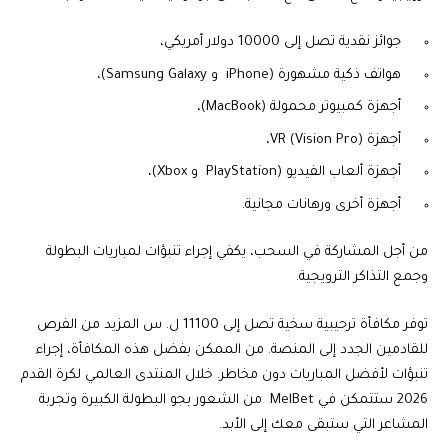
جوائز نقدية تصل إلى 10000 دولار أمريكي،
هواتف ذكية مشهورة (iPhone و Samsung Galaxy)،
أجهزة كمبيوتر محمولة (MacBook)،
أجهزة VR (Vision Pro)،
أجهزة ألعاب الفيديو (PlayStation و Xbox)،
أجهزة أخرى ورهانات مجانية.
من أجل المشاركة في السحب، يكفي إجراء تنبؤات لمباريات البطولة
وجمع التذاكر الترويجية.
توفر مكافأة ترحيبية سخية تصل إلى 11100 ل. س المزيد من الفرص
للقادمين الجدد إلى المنصة. من الممكن بفضل هذه المكافأة، إجراء
تنبؤات لأفضل المباريات دون مخاطر. خلال المنتدى العالمي لكرة القدم
2026 ستتمكن في MelBet من الشعور بجو البطولة الكبيرة وتجربة
المشاعر التي ستبقى معك إلى الأبد.