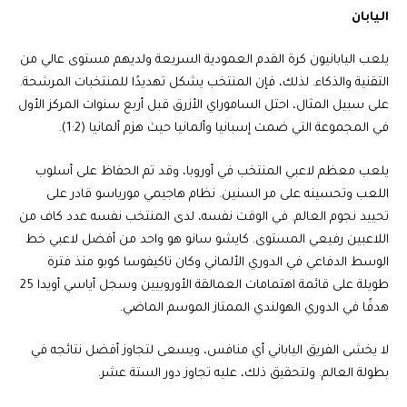
اليابان
يلعب اليابانيون كرة القدم العمودية السريعة ولديهم مستوى عالي من
التقنية والذكاء. لذلك، فإن المنتخب يشكل تهديدًا للمنتخبات المرشحة.
على سبيل المثال، احتل الساموراي الأزرق قبل أربع سنوات المركز الأول
في المجموعة التي ضمت إسبانيا وألمانيا حيث هزم ألمانيا (1:2).
يلعب معظم لاعبي المنتخب في أوروبا، وقد تم الحفاظ على أسلوب
اللعب وتحسينه على مر السنين. نظام هاجيمي مورياسو قادر على
تحييد نجوم العالم. في الوقت نفسه، لدى المنتخب نفسه عدد كاف من
اللاعبين رفيعي المستوى. كايشو سانو هو واحد من أفضل لاعبي خط
الوسط الدفاعي في الدوري الألماني وكان تاكيفوسا كوبو منذ فترة
طويلة على قائمة اهتمامات العمالقة الأوروبيين وسجل أياسي أويدا 25
هدفًا في الدوري الهولندي الممتاز الموسم الماضي.
لا يخشى الفريق الياباني أي منافس، ويسعى لتجاوز أفضل نتائجه في
بطولة العالم. ولتحقيق ذلك، عليه تجاوز دور الستة عشر.