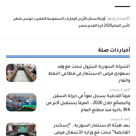
المشار إليها:
أوزباكستان
الأردن
الإمارات
السعودية
المغرب
تونس
قطر
كأس العام2026
كرة القدم
مصر
أخبار ذات صلة
الشركة السورية للبترول تبحث مع وفد
سعودي فرص الاستثمار في قطاعي النفط
والغاز
منذ 4 ساعات
مرفأ اللاذقية يسجل نمواً في حركة السفن
والبضائع خلال 2026… المرفأ يستقبل أكثر من
394 باخرة منذ مطلع العام
منذ 4 ساعات
بعد هيئة الاستثمار السورية.. “إسكندر
القابضة” تبحث مع وزارة الأشغال فرص