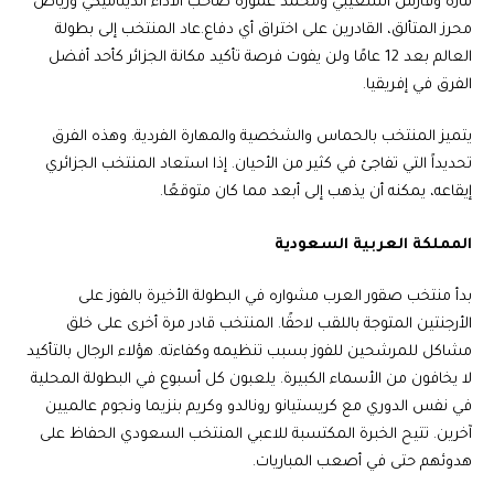
مازة وفارس الشعيبي ومحمد عمورة صاحب الأداء الديناميكي ورياض
محرز المتألق، القادرين على اختراق أي دفاع.عاد المنتخب إلى بطولة
العالم بعد 12 عامًا ولن يفوت فرصة تأكيد مكانة الجزائر كأحد أفضل
الفرق في إفريقيا.
يتميز المنتخب بالحماس والشخصية والمهارة الفردية. وهذه الفرق
تحديداً التي تفاجئ في كثير من الأحيان. إذا استعاد المنتخب الجزائري
إيقاعه، يمكنه أن يذهب إلى أبعد مما كان متوقعًا.
المملكة العربية السعودية
بدأ منتخب صقور العرب مشواره في البطولة الأخيرة بالفوز على
الأرجنتين المتوجة باللقب لاحقًا. المنتخب قادر مرة أخرى على خلق
مشاكل للمرشحين للفوز بسبب تنظيمه وكفاءته. هؤلاء الرجال بالتأكيد
لا يخافون من الأسماء الكبيرة. يلعبون كل أسبوع في البطولة المحلية
في نفس الدوري مع كريستيانو رونالدو وكريم بنزيما ونجوم عالميين
آخرين. تتيح الخبرة المكتسبة للاعبي المنتخب السعودي الحفاظ على
هدوئهم حتى في أصعب المباريات.