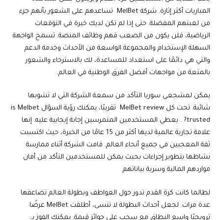
المباريات أكثر إثارة. شركة
MelBet
تساعدهم على الشعور بأنهم جزء
من لعبتهم المفضلة. حتى إذا لم تكن لديك خبرة في التوقعات
الرياضية، فلن يكون من الصعب فهم وظائف المنصة. تسمح الواجهة
السهلة الإستخدام والمجموعة الواسعة من الأحداث وخدمة الدعم
والتي هي دائمًا على استعداد للمساعدة، لك بالاسترخاء والشعور
بالمتعة من مواجهات أفضل الفرق الوطنية في العالم.
يمكن لمشجعي سوريا التأكد من سمعة الشركة التي لا تشوبها
شائبة. تحت كل
MelBet review
تقريبًا، يمكنك رؤية السؤال is Melbet
trusted? . يعطي المستخدمين المتمرسين إجابة إيجابية عليه. إنها
علامة تجارية عالمية لديها أكثر من 15 عامًا من الخبرة، حيث اكتسبت
ثقة المعجبين في جميع أنحاء العالم. قامت الشركة أثناء ممارسة
نشاطها بتطوير إجراءات بحيث يمكن للمستخدمين التأكد من أمان
مواردهم المالية وسرية بياناتهم.
لطالما كانت كرة القدم تدور حول العواطف وبطولة العالم تضاعفها
عدة مرات. لجعل أحداث البطولة لا تنسى، أطلقت MelBet
عرضًا
ترويجيًا
واسع النطاق مع سحب على جوائز قيمة. يمكنك الفوز بـ: