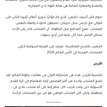
المدرسة الأوروبية لكرة القدم ويلعبون الآن في الأندية الكبرى. الانضباط
والتقنية والمهارة العالية هي نقاط القوة لدى المغاربة.
نجوم مثل أشرف حكيمي، الذي فاز مؤخرًا بدوري أبطال أوروبا الثاني على
التوالي مع باريس سان جيرمان، يضيفون الجودة والثقة بالنفس
للمنتخب. صرح المدافع قبل البطولة، أن المنتخب قادر على الأداء
بشكل أفضل مما كان عليه قبل أربع سنوات.
المغرب يكتسح المنافسة.. تعرف على القيمة السوقية لأغلى
المنتخبات العربية في كأس العالم 2026
الأردن
بالنسبة للأردن، هذه هي مشاركته الأولى في نهائيات بطولة العالم. لقد
صنع المنتخب واحدة من أكثر القصص إثارة للاهتمام في كرة القدم
الآسيوية. حتى وقت قريب، كان ينظر إليه على أنه منتخب عادي في
منطقته، ولكن الآن المنتخب الوطني هو من بين المنتخبات الرائدة.
- Advertisement -