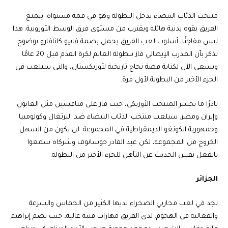
منتخب الذئاب البيضاء يدخل البطولة وهو في قمة مستواه. يتمتع
الفريق بقوة بدنية هائلة ويقترب من مستوى فرق الوسط الأوروبية. هذا
ليس مفاجئًا، أسلوب لعب الفريق يحمل بصمة فابيو كانافارو بوضوح.
نذكر بأن المدرب الإيطالي فاز ببطولة العالم لكرة القدم قبل 20 عامًا
ويسعى الآن لكتابة قصة نجاح تاريخية لأوزبكستان، والتي ستلعب في
الجزء الأخير من البطولة لأول مرة.
نادرًا ما يخسر المنتخب الأوزبكي، حيث فاز على منافسين مثل الغابون
وإيران ومصر. سيلعب منتخب الذئاب البيضاء ضد البرتغال وكولومبيا
وجمهورية الكونغو الديمقراطية في المجموعة. لن يكون من السهل
الخروج من المجموعة، لكن عبد القادر حوسانوف وشركاه سمعوا
بالفعل نفس الحديث عن التأهل للجزء الأخير من البطولة.
الجزائر
نجد في لعب محاربي الصحراء لديها الكثير من الحماس والسرعة
والفعالية في الهجوم. لدى الفريق مهارات فنية عالية، حيث يضم إبراهيم