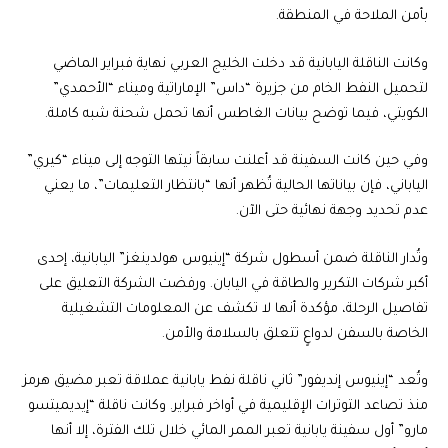
بأمن الملاحة في المنطقة.
وكانت الناقلة اليابانية قد دخلت الخليج العربي نهاية فبراير الماضي
لتحميل النفط الخام من جزيرة “داس” الإماراتية وميناء “الأحمدي”
الكويتي، فيما توضح بيانات الغاطس أنها تحمل شحنة شبه كاملة.
وفي حين كانت السفينة قد أعلنت سابقاً نيتها التوجه إلى ميناء “كيري”
الياباني، فإن بياناتها الحالية تُظهر أنها “بانتظار التعليمات”، ما يعني
عدم تحديد وجهة نهائية حتى الآن.
وتُدار الناقلة ضمن أسطول شركة “إينيوس هولدينغز” اليابانية، إحدى
أكبر شركات التكرير والطاقة في اليابان. ورفضت الشركة التعليق على
تفاصيل الرحلة، مؤكدة أنها لا تكشف عن المعلومات التشغيلية
الخاصة بالسفن لدواعٍ تتعلق بالسلامة والأمن.
وتُعد “إينيوس إنديفور” ثاني ناقلة نفط يابانية عملاقة تعبر مضيق هرمز
منذ تصاعد التوترات الإقليمية في أواخر فبراير. وكانت ناقلة “إيديميتسو
مارو” أول سفينة يابانية تعبر الممر المائي خلال تلك الفترة، إلا أنها