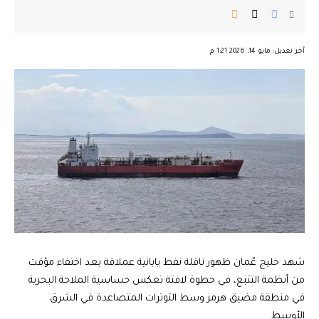
︎︎ ︎︎ ︎︎︎︎ ︎︎ ︎︎ ︎︎ ︎︎ ︎︎ ︎︎ ︎︎ ︎︎
آخر تعديل: مايو 14, 2026 1:21 م
شهد خليج عُمان ظهور ناقلة نفط يابانية عملاقة بعد اختفاء مؤقت
من أنظمة التتبع، في خطوة لافتة تعكس حساسية الملاحة البحرية
في منطقة مضيق هرمز وسط التوترات المتصاعدة في الشرق
الأوسط.