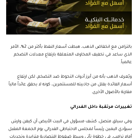
بالتزامن مع انخفاض الذهب، هبطت أسعار النفط بأكثر من 2%، الأمر
الذي ساعد في تخفيف المخاوف المتعلقة بارتفاع معدلات التضخم
عالمياً.
ويُعرف الذهب بأنه من أبرز أدوات التحوط ضد التضخم، لكن ارتفاع
أسعار الفائدة يقلل من جاذبيته للمستثمرين، كونه لا يحقق عائداً مالياً
مقارنة بالأصول الأخرى.
تغييرات مرتقبة داخل الفدرالي
وفي سياق متصل، كشف مسؤول في البيت الأبيض أن كيفن وارش
سيؤدي اليمين رئيساً لمجلس الاحتياطي الفدرالي يوم الجمعة المقبل
أمام ترامب، في خطوة تأتي وسط ضغوط اقتصادية متزايدة وتحديات