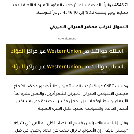
4545.71 دولاراً للأونصة، بينما تراجعت العقود الأميركية الآجلة للذهب
تسليم يونيو بنسبة 0.2% إلى 4546.10 دولاراً للأونصة.
الأسواق تترقب محضر الفدرالي الأميركي
- Advertisement -
وحسب CNBC عربية يترقب المستثمرون حالياً صدور محضر اجتماع
مجلس الاحتياطي الفدرالي الأميركي لشهر أبريل، والمقرر نشره غداً
الأربعاء، وسط توقعات بأن يحمل مؤشرات جديدة حول مستقبل
أسعار الفائدة والسياسة النقدية خلال الفترة المقبلة.
وقال إيليا سبيفاك، رئيس قسم الاقتصاد الكلي العالمي في شركة
“تيستي لايف”، إن الأسواق لا تزال تبحث عن اتجاه واضح، في ظل