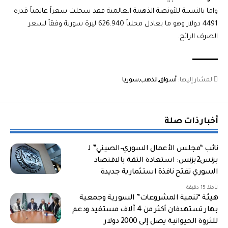
واما بالنسبة للأونصة الذهبية العالمية فقد سجلت سعراً عالمياً قدره
4491 دولار وهو ما يعادل محلياً 626.940 ليرة سورية وفقاً لسعر
الصرف الرائج.
المشار إليها:
أسواق
الذهب
سوريا
أخبار ذات صلة
نائب “مجلس الأعمال السوري–الصيني” لـ
بزنس2بزنس: استعادة الثقة بالاقتصاد
السوري تفتح نافذة استثمارية جديدة
منذ 15 دقيقة
هيئة “تنمية المشروعات” السورية وجمعية
بهار تستهدفان أكثر من 4 آلاف مستفيد ودعم
للثروة الحيوانية يصل إلى 2000 دولار