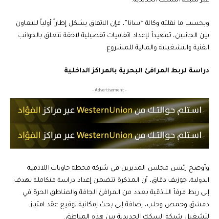
عبر شبكة السكك الحديدية.
وبحسب ما نقلته وكالة “سانا”، فإن الاتفاق يشكل إطاراً أولياً للتعاون
بين الجانبين، تمهيداً لإعداد اتفاقيات تفصيلية لاحقة تتعلق بالجوانب
الفنية والتشغيلية والمالية للمشروع.
دراسة لربط المرافئ البحرية بالمراكز الداخلية
- Advertisement -
وأوضح رئيس مجلس المديرين في شركة محطة حاويات اللاذقية
الدولية، جوزيف دقاق، أن المذكرة تتضمن إعداد دراسة متكاملة تهدف
إلى ربط مرفأ اللاذقية بعدد من المرافئ الجافة والمناطق الحرة في
دمشق وحمص وحلب، إضافة إلى بحث إمكانية توقيع عقد امتياز
لتشغيل شبكة السكك الحديدية بين هذه المناطق.