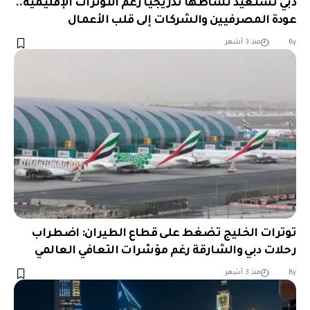
دبي تستعيد نشاطها تدريجياً رغم التوترات الإقليمية..
عودة المصرفيين والشركات إلى قلب الأعمال
︎︎ ︎︎ ︎︎︎︎ ︎︎ ︎︎ ︎︎ ︎︎ ︎︎ ︎︎ ︎︎ ︎︎
By
منذ 3 أشهر
توترات الخليج تضغط على قطاع الطيران: اضطراب
رحلات دبي والشارقة رغم مؤشرات التعافي العالمي
︎︎ ︎︎ ︎︎︎︎ ︎︎ ︎︎ ︎︎ ︎︎ ︎︎ ︎︎ ︎︎ ︎︎
By
منذ 3 أشهر