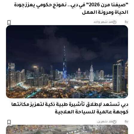
“صيفنا مرن 2026” في دبي.. نموذج حكومي يعزز جودة
الحياة ومرونة العمل
︎︎ ︎︎ ︎︎︎︎ ︎︎ ︎︎ ︎︎ ︎︎ ︎︎ ︎︎ ︎︎ ︎︎
By
منذ شهر واحد
دبي تستعد لإطلاق تأشيرة طبية ذكية لتعزيز مكانتها
كوجهة عالمية للسياحة العلاجية
︎︎ ︎︎ ︎︎︎︎ ︎︎ ︎︎ ︎︎ ︎︎ ︎︎ ︎︎ ︎︎ ︎︎
By
منذ شهرين