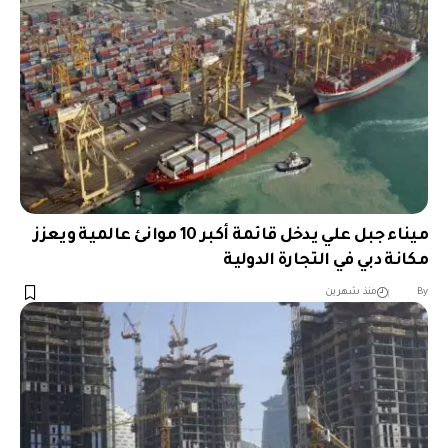
ميناء جبل علي يدخل قائمة أكبر 10 موانئ عالمية ويعزز
مكانة دبي في التجارة الدولية
︎︎ ︎︎ ︎︎︎︎ ︎︎ ︎︎ ︎︎ ︎︎ ︎︎ ︎︎ ︎︎ ︎︎
By
منذ شهرين