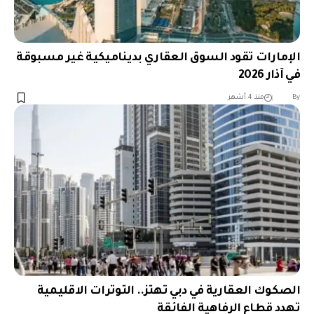
الإمارات تقود السوق العقاري بديناميكية غير مسبوقة
في آذار 2026
︎︎ ︎︎ ︎︎︎︎ ︎︎ ︎︎ ︎︎ ︎︎ ︎︎ ︎︎ ︎︎ ︎︎
By
منذ 4 أشهر
الصكوك العقارية في دبي تهتز.. التوترات الاقليمية
تهدد قطاع الرفاهية الفائقة