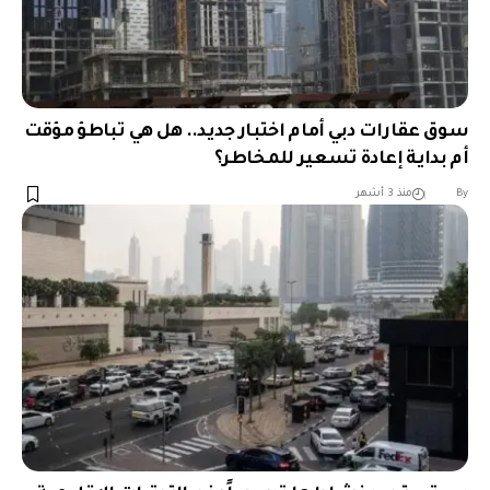
سوق عقارات دبي أمام اختبار جديد.. هل هي تباطؤ مؤقت
أم بداية إعادة تسعير للمخاطر؟
︎︎ ︎︎ ︎︎︎︎ ︎︎ ︎︎ ︎︎ ︎︎ ︎︎ ︎︎ ︎︎ ︎︎
By
منذ 3 أشهر