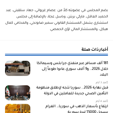
يضم المجلس في عضويته كلاً من: عصام غريواتي، جهاد سلقيني، عبد
الحميد العاقل، ماركي بريتن، وباسل عجة، بالإضافة إلى مجلس
استشاري يشمل المستشار القانوني سمير صابونجي، والمحامي كمال
هيكل، والمستشار المالي لؤي الحمصي.
أخبار ذات صلة
181 ألف مسافر عبر منفذي جرابلس وسيمالكا
خلال 2026.. و9 آلاف سوري عادوا طوعاً إلى
البلاد
منذ 3 أيام
قبل نهاية 2026.. سوريا تتجه لإطلاق منظومة
التأمين الصحي جديدة للعاملين في الدولة
منذ 4 أيام
ارتفاع بأسعار الذهب في سوريا… الغرام
يسجل 15000 ليرة سورية