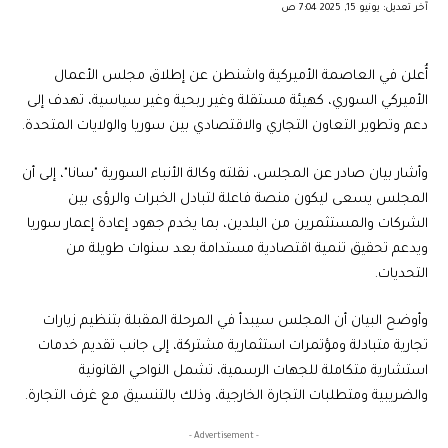
آخر تعديل: يونيو 15, 2025 7:04 ص
أُعلن في العاصمة الأميركية واشنطن عن إطلاق مجلس الأعمال
الأميركي السوري، كهيئة مستقلة وغير ربحية وغير سياسية، تهدف إلى
دعم وتطوير التعاون التجاري والاقتصادي بين سوريا والولايات المتحدة.
وأشار بيان صادر عن المجلس، نقلته وكالة الأنباء السورية "سانا"، إلى أن
المجلس يسعى ليكون منصة فاعلة لتبادل الخبرات والرؤى بين
الشركات والمستثمرين من البلدين، بما يخدم جهود إعادة إعمار سوريا
ويدعم تحقيق تنمية اقتصادية مستدامة بعد سنوات طويلة من
التحديات.
وأوضح البيان أن المجلس سيبدأ في المرحلة المقبلة بتنظيم زيارات
تجارية متبادلة ومؤتمرات استثمارية مشتركة، إلى جانب تقديم خدمات
استشارية متكاملة للجهات الرسمية، تشمل النواحي القانونية
والضريبية ومتطلبات التجارة الخارجية، وذلك بالتنسيق مع غرف التجارة.
- Advertisement -