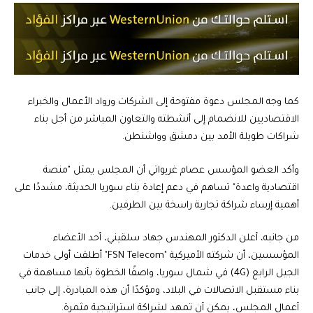
كما وجه المجلس دعوة مفتوحة إلى الشركات ورواد الأعمال والخبراء
الاقتصاديين للانضمام إلى أنشطته والتعاون المباشر من أجل بناء
شراكات طويلة الأمد بين دمشق وواشنطن.
وأكد العضو المؤسس عصام غريواتي أن المجلس يمثل "منصة
اقتصادية واعدة" تساهم في دعم إعادة بناء سوريا الحديثة، مشددًا على
أهمية إرساء شراكة تجارية راسخة بين الطرفين.
من جانبه، أعلن الدكتور المهندس جهاد سلقيني، أحد الأعضاء
المؤسسين، أن شركته الأميركية "FSN Telecom" أطلقت أولى خدمات
الجيل الرابع (4G) في شمال سوريا، واصفًا الخطوة بأنها مساهمة في
بناء مستقبل الاتصالات في البلاد، ومؤكدًا أن هذه المبادرة، إلى جانب
أعمال المجلس، يمكن أن تمهد لشراكة استراتيجية مثمرة.