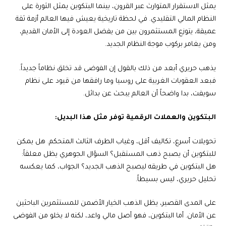
يمثل الاستقرار المتوارث عبر القرون، بينما البتكوين يمثل الثورة على
النظام المالي التقليدي. في لحظة تاريخية يعيش فيها العالم أزمة ثقة
عميقة، يتوزع المستثمرون بين من يفضل العودة إلى الأمان القديم،
ومن يغامر بركوب موجة النظام الجديد.
يذهب حريري أبعد من ذلك بالقول إن الفوضى قد تخلق نظاماً جديداً.
فبعد العقوبات الغربية على روسيا وما رافقها من قيود على نظام
سويفت، بدا واضحاً أن العالم يبحث عن بدائل.
البتكوين والعملات الرقمية توفر مثل هذا البديل:
تحويلات أسرع، تكاليف أقل، وغياب الطرف الثالث المتحكم. هل يمكن
للبتكوين أن يصبح ذهب المستقبل؟ السؤال الجوهري يظل معلقاً:
هل البتكوين في طريقه ليصبح الذهب الجديد؟ الجواب، كما يعكسه
تحليل حريري، ليس بسيطاً.
على المدى القصير، يظل الذهب الخيار الأضمن للمستثمرين الباحثين
عن الأمان. أما البتكوين، فهو أصل مالي واعد، لكنه لا يخلو من الفوضى