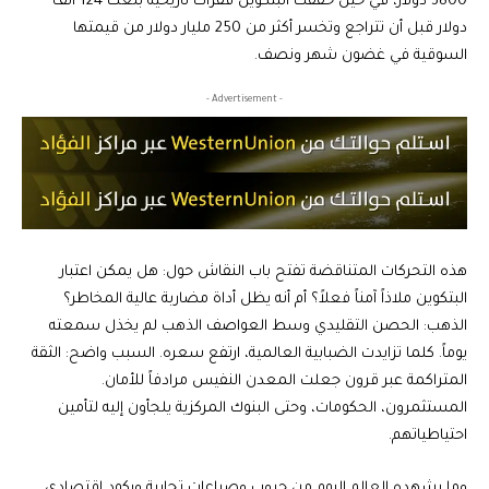
3800 دولار، في حين حققت البتكوين قفزات تاريخية بلغت 124 ألف
دولار قبل أن تتراجع وتخسر أكثر من 250 مليار دولار من قيمتها
السوقية في غضون شهر ونصف.
- Advertisement -
هذه التحركات المتناقضة تفتح باب النقاش حول: هل يمكن اعتبار
البتكوين ملاذاً آمناً فعلاً؟ أم أنه يظل أداة مضاربة عالية المخاطر؟
الذهب: الحصن التقليدي وسط العواصف الذهب لم يخذل سمعته
يوماً. كلما تزايدت الضبابية العالمية، ارتفع سعره. السبب واضح: الثقة
المتراكمة عبر قرون جعلت المعدن النفيس مرادفاً للأمان.
المستثمرون، الحكومات، وحتى البنوك المركزية يلجأون إليه لتأمين
احتياطياتهم.
وما يشهده العالم اليوم من حروب وصراعات تجارية وركود اقتصادي