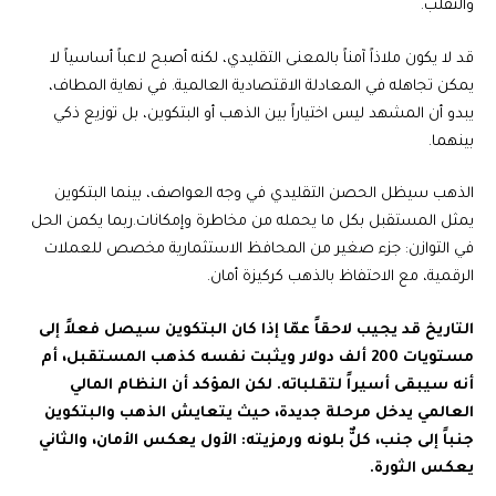
والتقلب.
قد لا يكون ملاذاً آمناً بالمعنى التقليدي، لكنه أصبح لاعباً أساسياً لا
يمكن تجاهله في المعادلة الاقتصادية العالمية. في نهاية المطاف،
يبدو أن المشهد ليس اختياراً بين الذهب أو البتكوين، بل توزيع ذكي
بينهما.
الذهب سيظل الحصن التقليدي في وجه العواصف، بينما البتكوين
يمثل المستقبل بكل ما يحمله من مخاطرة وإمكانات.
ربما يكمن الحل
في التوازن: جزء صغير من المحافظ الاستثمارية مخصص للعملات
الرقمية، مع الاحتفاظ بالذهب كركيزة أمان.
التاريخ قد يجيب لاحقاً عمّا إذا كان البتكوين سيصل فعلاً إلى
مستويات 200 ألف دولار ويثبت نفسه كذهب المستقبل، أم
أنه سيبقى أسيراً لتقلباته. لكن المؤكد أن النظام المالي
العالمي يدخل مرحلة جديدة، حيث يتعايش الذهب والبتكوين
جنباً إلى جنب، كلٌّ بلونه ورمزيته: الأول يعكس الأمان، والثاني
يعكس الثورة.