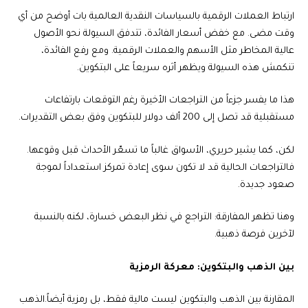
ارتباط العملات الرقمية بالسياسات النقدية العالمية بات أوضح من أي
وقت مضى. مع خفض أسعار الفائدة، تتدفق السيولة نحو الأصول
عالية المخاطر مثل الأسهم والعملات الرقمية. ومع رفع الفائدة،
تنكمش هذه السيولة ويظهر أثره سريعاً على البتكوين.
هذا ما يفسر جزءاً من التراجعات الأخيرة رغم التوقعات بارتفاعات
مستقبلية قد تصل إلى 200 ألف دولار للبتكوين وفق بعض التقديرات.
لكن، كما يشير حريري، الأسواق غالباً ما تسعّر الأحداث قبل وقوعها.
فالتراجعات الحالية قد لا تكون سوى إعادة تمركز استعداداً لموجة
صعود جديدة.
وهنا تظهر المفارقة: التراجع في نظر البعض خسارة، لكنه بالنسبة
لآخرين فرصة ذهبية.
بين الذهب والبتكوين: معركة الرمزية
المقارنة بين الذهب والبتكوين ليست مالية فقط، بل رمزية أيضاً.
الذهب