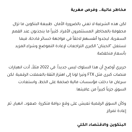
مخاطر عالية… وفرص مغرية
لكن هذه الشرعية لا تعني بالضرورة الأمان. طبيعة البتكوين ما تزال
محفوفة بالمخاطر. المستثمرون الأفراد كثيراً ما ينجذبون عند القمم
السعرية، ليجدوا أنفسهم لاحقاً في مواجهة خسائر فادحة، فيما
تستغل "الحيتان" الكبرى التراجعات لإعادة التموضع وشراء المزيد
بأسعار منخفضة.
حريري أوضح أن هذا السلوك ليس جديداً. في 2022 مثلاً، أدت انهيارات
منصات كبرى مثل FTX وتيرا لونا إلى اهتزاز الثقة بالعملات الرقمية. لكن
سرعان ما دخلت مؤسسات مالية ضخمة على الخط، واستعادت
السوق جزءاً كبيراً من عافيتها.
وكأن السوق الرقمية تعيش على وقع دوامة متكررة: صعود، انهيار، ثم
إعادة تمركز.
البتكوين والاقتصاد الكلي