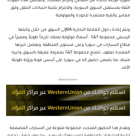
سوريا مرحلة جديدة من التعافي والزخم المتجدد. وتعكس هذه العودة
الثقة بمستقبل السوق السورية، والالتزام بتلبية احتياجات التنقل وفق
معايير عالمية معتمدة للجودة والموثوقية.
وتتم إعادة دخول العلامة التجارية KIAإلى السوق من خلال وكيلها
الرسمي مجموعة G&T ، أسماءٌ موثوقة تمتلك تاريخاً طويلاً ومميزاً في
قطاع السيارات في سوريا وعلى مستوى المنطقة. وبفضل خبرتها
الممتدة لعقود، تتمتع مجموعة G&T بمعرفة عميقة بالسوق وخبرة
مثبتة، بما يضمن حضور كيا في سوريا على أسس قوية ورؤية طويلة
الأمد.
- Advertisement -
ويقدم هذا الحضور المتجدد مجموعة متنوعة من السيارات المصممة
لتلبية الاحتياجات المتطورة للمستهلك السوري، بما يوفر خيارات تجمع